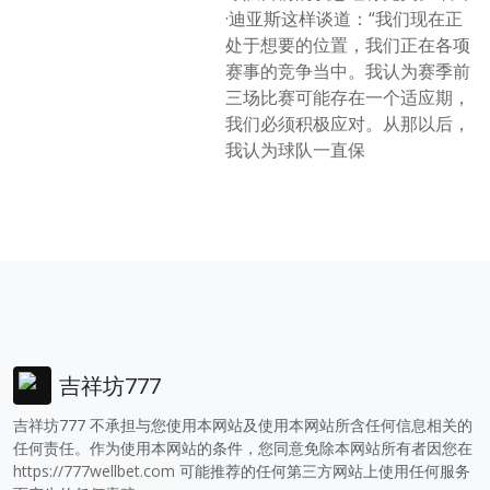
·迪亚斯这样谈道：“我们现在正
处于想要的位置，我们正在各项
赛事的竞争当中。我认为赛季前
三场比赛可能存在一个适应期，
我们必须积极应对。从那以后，
我认为球队一直保
吉祥坊777
吉祥坊777 不承担与您使用本网站及使用本网站所含任何信息相关的
任何责任。作为使用本网站的条件，您同意免除本网站所有者因您在
https://777wellbet.com
可能推荐的任何第三方网站上使用任何服务