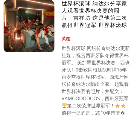
世界杯滚球 纳达尔分享家
人观看世界杯决赛的照
片：吉祥坊 这是他第二次
赢得世界冠军 世界杯滚球
英超
世界杯滚球 网坛传奇纳达尔更新
社媒，祝贺西班牙队夺得世界杯
冠军。 美加墨世界杯决赛，西班
牙队1-0击败阿根廷队时隔16年
再次夺得世界杯冠军。西班牙网
坛传奇纳达尔晒出全家一起观看
世界杯决赛的照片，并配文：
VAMOOOOOOOS，西班牙冠军
第二次荣膺世界冠军！
值得一提的是，2010年南非�