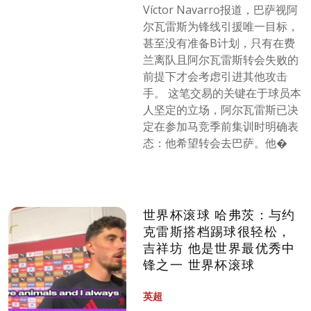
Víctor Navarro报道，巴萨视阿
尔瓦雷斯为锋线引援唯一目标，
甚至没有准备B计划，只有在费
兰离队且阿尔瓦雷斯转会失败的
前提下才会考虑引进其他攻击
手。 这笔交易的关键在于球员本
人坚定的立场，阿尔瓦雷斯已决
定在参加马竞季前集训时明确表
态：他希望转会去巴萨。他�
世界杯滚球 哈弗茨：与约
克雷斯搭档踢球很轻松，
吉祥坊 他是世界最优秀中
锋之一 世界杯滚球
英超