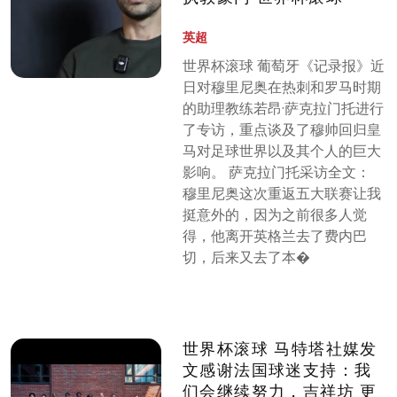
英超
世界杯滚球 葡萄牙《记录报》近
日对穆里尼奥在热刺和罗马时期
的助理教练若昂·萨克拉门托进行
了专访，重点谈及了穆帅回归皇
马对足球世界以及其个人的巨大
影响。 萨克拉门托采访全文：
穆里尼奥这次重返五大联赛让我
挺意外的，因为之前很多人觉
得，他离开英格兰去了费内巴
切，后来又去了本�
世界杯滚球 马特塔社媒发
文感谢法国球迷支持：我
们会继续努力，吉祥坊 更