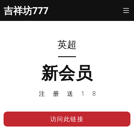
吉祥坊777
英超
新会员
注册送18
访问此链接