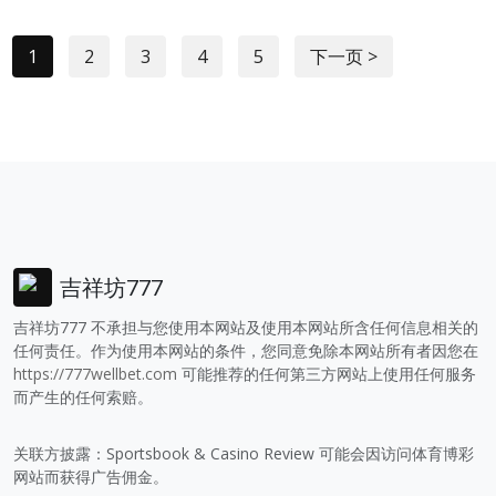
1
2
3
4
5
下一页 >
吉祥坊777
吉祥坊777 不承担与您使用本网站及使用本网站所含任何信息相关的
任何责任。作为使用本网站的条件，您同意免除本网站所有者因您在
https://777wellbet.com
可能推荐的任何第三方网站上使用任何服务
而产生的任何索赔。
关联方披露：Sportsbook & Casino Review 可能会因访问体育博彩
网站而获得广告佣金。