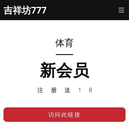
吉祥坊777
体育
新会员
注册送18
访问此链接