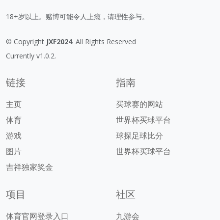
18+岁以上。赌博可能令人上瘾，请理性参与。
© Copyright
JXF2024
. All Rights Reserved
Currently v1.0.2.
链接
指南
主页
买球赛的网站
体育
世界杯买球平台
游戏
球探足球比分
图片
世界杯买球平台
吉祥独家奖金
项目
社区
体育官网登录入口
九游会