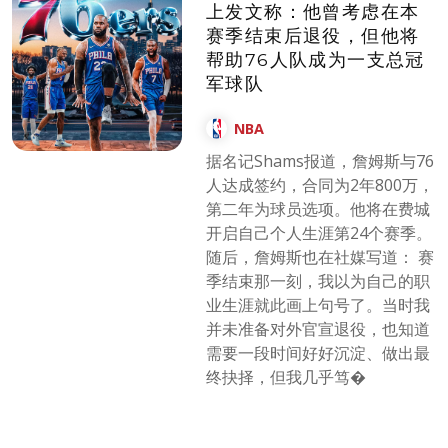
上发文称：他曾考虑在本
赛季结束后退役，但他将
帮助76人队成为一支总冠
军球队
NBA
据名记Shams报道，詹姆斯与76
人达成签约，合同为2年800万，
第二年为球员选项。他将在费城
开启自己个人生涯第24个赛季。
随后，詹姆斯也在社媒写道： 赛
季结束那一刻，我以为自己的职
业生涯就此画上句号了。当时我
并未准备对外官宣退役，也知道
需要一段时间好好沉淀、做出最
终抉择，但我几乎笃�