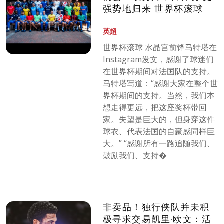
强势地归来 世界杯滚球
英超
世界杯滚球 水晶宫前锋马特塔在
Instagram发文，感谢了球迷们
在世界杯期间对法国队的支持。
马特塔写道：“感谢大家在整个世
界杯期间的支持。当然，我们本
想走得更远，把这座奖杯带回
家。失望是巨大的，但身穿这件
球衣、代表法国的自豪感同样巨
大。” “感谢所有一路追随我们、
鼓励我们、支持�
非卖品！独行侠队并未积
极寻求交易凯里·欧文：活