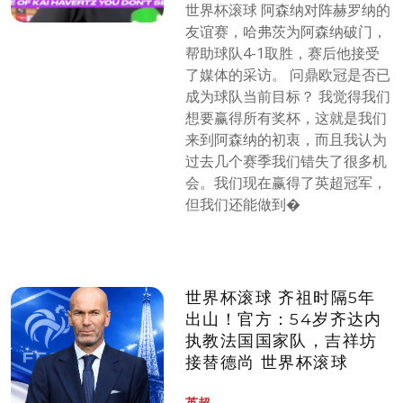
世界杯滚球 阿森纳对阵赫罗纳的
友谊赛，哈弗茨为阿森纳破门，
帮助球队4-1取胜，赛后他接受
了媒体的采访。 问鼎欧冠是否已
成为球队当前目标？ 我觉得我们
想要赢得所有奖杯，这就是我们
来到阿森纳的初衷，而且我认为
过去几个赛季我们错失了很多机
会。我们现在赢得了英超冠军，
但我们还能做到�
世界杯滚球 齐祖时隔5年
出山！官方：54岁齐达内
执教法国国家队，吉祥坊
接替德尚 世界杯滚球
英超