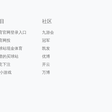
目
社区
育官网登录入口
九游会
育网投
冠军
球站现金体育
凯发
谱的买球站
优博
竞下注
开云
g小游戏
万博