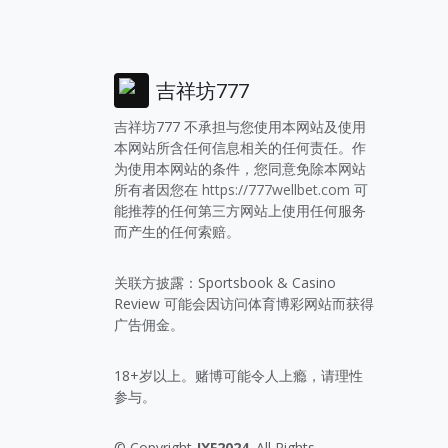
吉祥坊777
吉祥坊777 不承担与您使用本网站及使用
本网站所含任何信息相关的任何责任。作
为使用本网站的条件，您同意免除本网站
所有者因您在
https://777wellbet.com
可
能推荐的任何第三方网站上使用任何服务
而产生的任何索赔。
关联方披露：Sportsbook & Casino
Review 可能会因访问体育博彩网站而获得
广告佣金。
18+岁以上。赌博可能令人上瘾，请理性
参与。
© Copyright
JXF2024
. All Rights