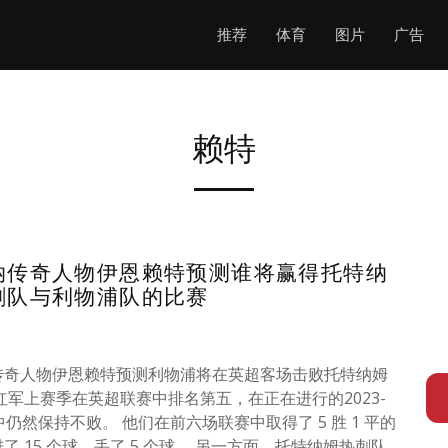
推荐
体育
图片
广告
赖特
纳传奇人物伊恩赖特预测谁将赢得托特纳
刺队与利物浦队的比赛
传奇人物伊恩赖特预测利物浦将在英超客场击败托特纳姆
红军上赛季在英超联赛中排名第五，在正在进行的2023-
中仍然保持不败。 他们在前六场联赛中取得了 5 胜 1 平的
了 15 个球，丢了 5 个球。 另一方面，托特纳姆热刺队