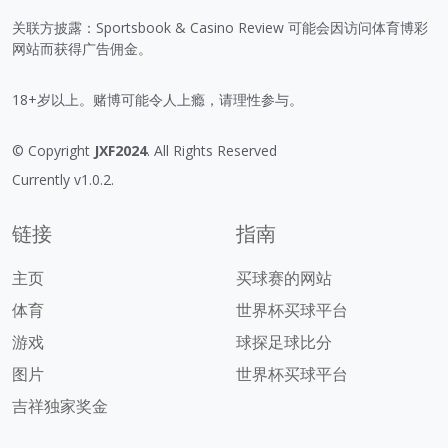
关联方披露：Sportsbook & Casino Review 可能会因访问体育博彩
网站而获得广告佣金。
18+岁以上。赌博可能令人上瘾，请理性参与。
© Copyright
JXF2024
. All Rights Reserved
Currently v1.0.2.
链接
指南
主页
买球赛的网站
体育
世界杯买球平台
游戏
球探足球比分
图片
世界杯买球平台
吉祥独家奖金