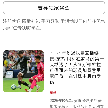
吉祥独家奖金
注册就送 限量好礼 手刀领取 于活动期间内前往优惠
页面”点击领取”彩金。
2025年欧冠决赛直播链
接-莱昂·贝利在罗马的第一
天糟透了！从阿斯顿维拉
租借而来的球员加盟意甲
豪门后，在训练中肌肉受
伤
英超
2025年欧冠决赛直播链接 租借
加盟罗马后，贝利抵达意大利首