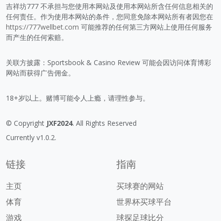
吉祥坊777 不承担与您使用本网站及使用本网站所含任何信息相关的
任何责任。作为使用本网站的条件，您同意免除本网站所有者因您在
https://777wellbet.com
可能推荐的任何第三方网站上使用任何服务
而产生的任何索赔。
关联方披露：Sportsbook & Casino Review 可能会因访问体育博彩
网站而获得广告佣金。
18+岁以上。赌博可能令人上瘾，请理性参与。
© Copyright
JXF2024
. All Rights Reserved
Currently v1.0.2.
链接
指南
主页
买球赛的网站
体育
世界杯买球平台
游戏
球探足球比分