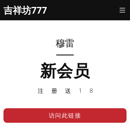
吉祥坊777
穆雷
新会员
注册送18
访问此链接