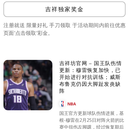
吉祥独家奖金
注册就送 限量好礼 手刀领取 于活动期间内前往优惠
页面”点击领取”彩金。
吉祥坊官网 – 国王队伤情
更新：穆雷恢复加快，已
开始进行对抗训练；威斯
布鲁克仍因大脚趾发炎缺
阵
NBA
国王官方更新球队伤情进展，基
根-穆雷在2月25日对阵火箭的比
赛中扭伤左脚踝，经过恢复期后