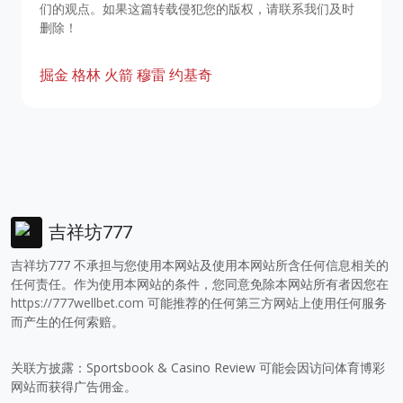
们的观点。如果这篇转载侵犯您的版权，请联系我们及时
删除！
掘金
格林
火箭
穆雷
约基奇
吉祥坊777
吉祥坊777 不承担与您使用本网站及使用本网站所含任何信息相关的
任何责任。作为使用本网站的条件，您同意免除本网站所有者因您在
https://777wellbet.com
可能推荐的任何第三方网站上使用任何服务
而产生的任何索赔。
关联方披露：Sportsbook & Casino Review 可能会因访问体育博彩
网站而获得广告佣金。