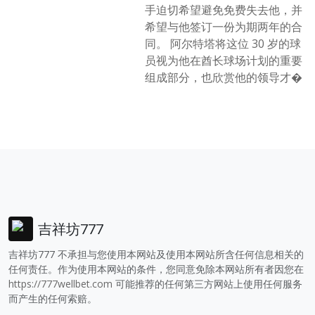
手迫切希望避免免费失去他，并
希望与他签订一份为期两年的合
同。 阿尔特塔将这位 30 岁的球
员视为他在酋长球场计划的重要
组成部分，也欣赏他的领导才�
吉祥坊777
吉祥坊777 不承担与您使用本网站及使用本网站所含任何信息相关的
任何责任。作为使用本网站的条件，您同意免除本网站所有者因您在
https://777wellbet.com
可能推荐的任何第三方网站上使用任何服务
而产生的任何索赔。