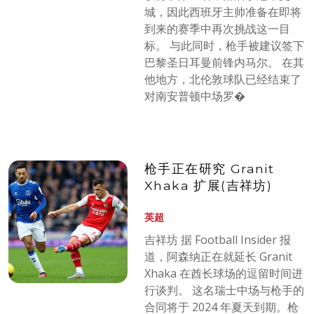
城，因此西班牙主帅准备在即将
到来的赛季中再次挑战这一目
标。 与此同时，枪手被建议签下
巴黎圣日耳曼前锋内马尔。 在其
他地方，北伦敦球队已经结束了
对南安普顿中场罗�
枪手正在研究 Granit
Xhaka 扩展(吉祥坊)
英超
吉祥坊 据 Football Insider 报
道，阿森纳正在就延长 Granit
Xhaka 在酋长球场的逗留时间进
行谈判。 这名瑞士中场与枪手的
合同将于 2024 年夏天到期。枪