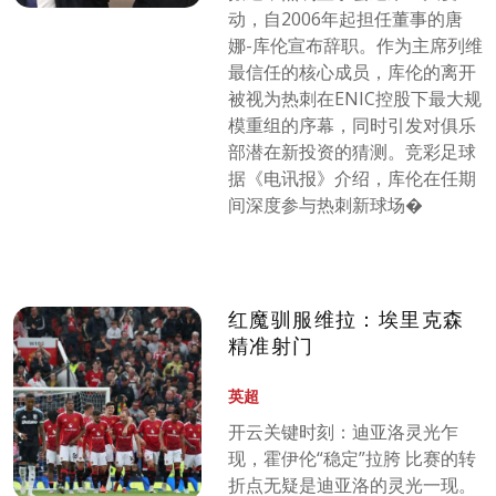
动，自2006年起担任董事的唐
娜-库伦宣布辞职。作为主席列维
最信任的核心成员，库伦的离开
被视为热刺在ENIC控股下最大规
模重组的序幕，同时引发对俱乐
部潜在新投资的猜测。竞彩足球
据《电讯报》介绍，库伦在任期
间深度参与热刺新球场�
红魔驯服维拉：埃里克森
精准射门
英超
开云关键时刻：迪亚洛灵光乍
现，霍伊伦“稳定”拉胯 比赛的转
折点无疑是迪亚洛的灵光一现。