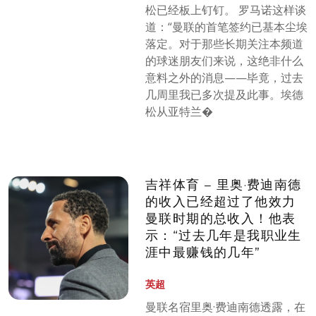
松已经板上钉钉。 罗马诺这样谈
道：“曼联的首笔签约已基本尘埃
落定。对于那些长期关注本频道
的球迷朋友们来说，这绝非什么
意料之外的消息——毕竟，过去
几周里我已多次提及此事。埃德
松从亚特兰�
吉祥体育 – 里奥·费迪南德
的收入已经超过了他效力
曼联时期的总收入！他表
示：“过去几年是我职业生
涯中最赚钱的几年”
英超
曼联名宿里奥·费迪南德透露，在