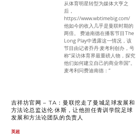
从体育明星转型为媒体大亨之
后，
https://www.wbtimebig.com/
他如今的收入几乎是曼联时期的
两倍。 费迪南德在播客节目The
Long Play中透露这一情况，该
节目由记者乔丹·麦考利创办，号
称“采访体育界最重磅人物，探究
他们如何建立自己的商业帝国”。
麦考利问费迪南德：“
吉祥坊官网 – TA：曼联挖走了曼城足球发展和
方法论总监达伦·休斯，让他担任青训学院足球
发展和方法论团队的负责人
英超