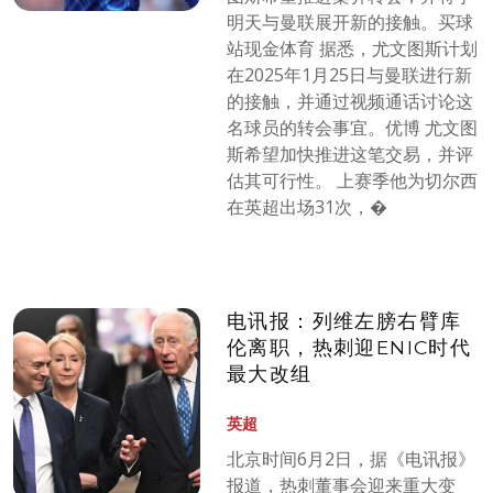
明天与曼联展开新的接触。买球
站现金体育 据悉，尤文图斯计划
在2025年1月25日与曼联进行新
的接触，并通过视频通话讨论这
名球员的转会事宜。优博 尤文图
斯希望加快推进这笔交易，并评
估其可行性。 上赛季他为切尔西
在英超出场31次，�
电讯报：列维左膀右臂库
伦离职，热刺迎ENIC时代
最大改组
英超
北京时间6月2日，据《电讯报》
报道，热刺董事会迎来重大变