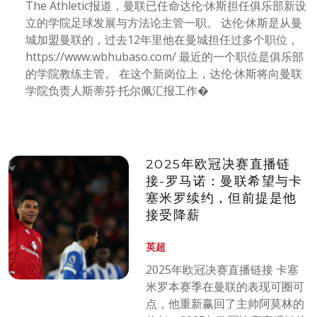
The Athletic报道，曼联已任命达伦·休斯担任俱乐部新设
立的学院足球发展与方法论主管一职。 达伦·休斯是从曼
城加盟曼联的，过去12年里他在曼城担任过多个职位，
https://www.wbhubaso.com/ 最近的一个职位是俱乐部
的学院教练主管。 在这个新岗位上，达伦·休斯将向曼联
学院负责人斯蒂芬·托尔佩汇报工作�
2025年欧冠决赛直播链
接-罗马诺：曼联希望与卡
塞米罗续约，但前提是他
接受降薪
英超
2025年欧冠决赛直播链接 卡塞
米罗本赛季在曼联的表现可圈可
点，他重新赢回了主帅阿莫林的