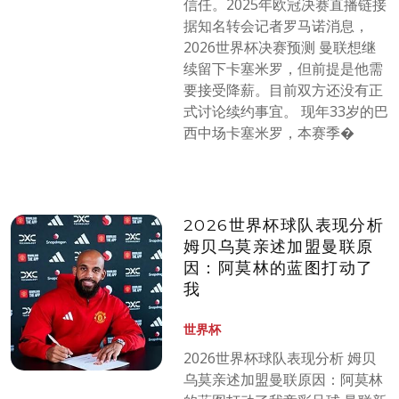
信任。2025年欧冠决赛直播链接
据知名转会记者罗马诺消息，
2026世界杯决赛预测 曼联想继
续留下卡塞米罗，但前提是他需
要接受降薪。目前双方还没有正
式讨论续约事宜。 现年33岁的巴
西中场卡塞米罗，本赛季�
2026世界杯球队表现分析
姆贝乌莫亲述加盟曼联原
因：阿莫林的蓝图打动了
我
世界杯
2026世界杯球队表现分析 姆贝
乌莫亲述加盟曼联原因：阿莫林