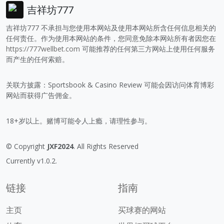
吉祥坊777
吉祥坊777 不承担与您使用本网站及使用本网站所含任何信息相关的
任何责任。作为使用本网站的条件，您同意免除本网站所有者因您在
https://777wellbet.com
可能推荐的任何第三方网站上使用任何服务
而产生的任何索赔。
关联方披露：Sportsbook & Casino Review 可能会因访问体育博彩
网站而获得广告佣金。
18+岁以上。赌博可能令人上瘾，请理性参与。
© Copyright
JXF2024
. All Rights Reserved
Currently v1.0.2.
链接
指南
主页
买球赛的网站