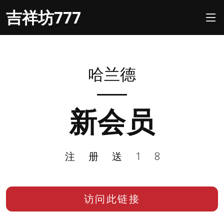
吉祥坊777
哈兰德
新会员
注册送18
访问此链接