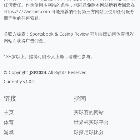
任何责任。作为使用本网站的条件，您同意免除本网站所有者因您在
https://777wellbet.com
可能推荐的任何第三方网站上使用任何服务
而产生的任何索赔。
关联方披露：Sportsbook & Casino Review 可能会因访问体育博彩
网站而获得广告佣金。
18+岁以上。赌博可能令人上瘾，请理性参与。
© Copyright
JXF2024
. All Rights Reserved
Currently v1.0.2.
链接
指南
主页
买球赛的网站
体育
世界杯买球平台
游戏
球探足球比分