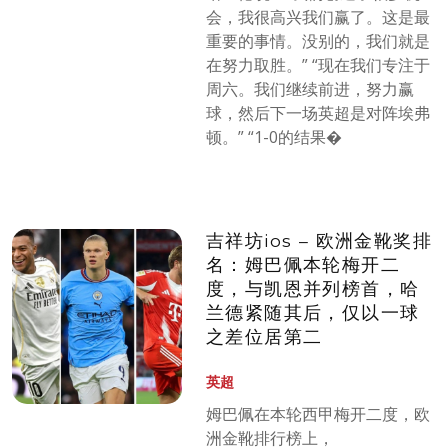
会，我很高兴我们赢了。这是最
重要的事情。没别的，我们就是
在努力取胜。” “现在我们专注于
周六。我们继续前进，努力赢
球，然后下一场英超是对阵埃弗
顿。” “1-0的结果�
吉祥坊ios – 欧洲金靴奖排
名：姆巴佩本轮梅开二
度，与凯恩并列榜首，哈
兰德紧随其后，仅以一球
之差位居第二
英超
姆巴佩在本轮西甲梅开二度，欧
洲金靴排行榜上，