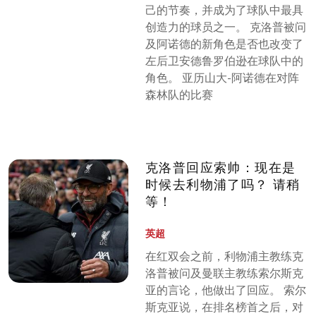
己的节奏，并成为了球队中最具
创造力的球员之一。 克洛普被问
及阿诺德的新角色是否也改变了
左后卫安德鲁罗伯逊在球队中的
角色。 亚历山大-阿诺德在对阵
森林队的比赛
克洛普回应索帅：现在是
时候去利物浦了吗？ 请稍
等！
英超
在红双会之前，利物浦主教练克
洛普被问及曼联主教练索尔斯克
亚的言论，他做出了回应。 索尔
斯克亚说，在排名榜首之后，对