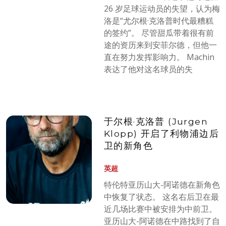
26 岁足球运动员的失望，认为梅
洛是“尤尔根·克洛普时代最糟糕
的签约”。 尽管甜瓜带着很有前
途的资历来到安菲尔德，但他一
直在努力发挥影响力。 Machin
表达了他对这名球员的失
于尔根·克洛普 (Jurgen
Klopp) 开启了利物浦边后
卫的新角色
英超
特伦特亚历山大-阿诺德在新角色
中恢复了状态。 这名右后卫在最
近几场比赛中被安排为中前卫。
亚历山大-阿诺德在中路找到了自