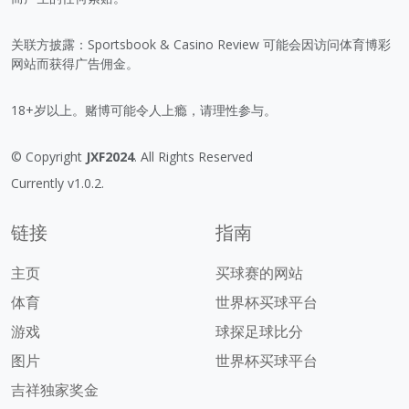
关联方披露：Sportsbook & Casino Review 可能会因访问体育博彩
网站而获得广告佣金。
18+岁以上。赌博可能令人上瘾，请理性参与。
© Copyright
JXF2024
. All Rights Reserved
Currently v1.0.2.
链接
指南
主页
买球赛的网站
体育
世界杯买球平台
游戏
球探足球比分
图片
世界杯买球平台
吉祥独家奖金