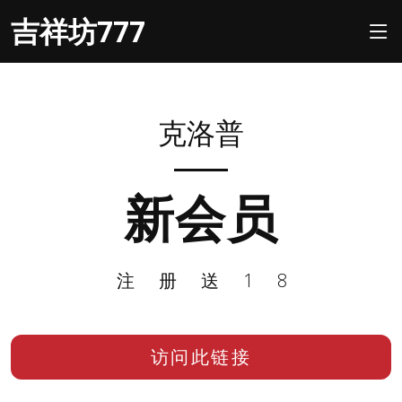
吉祥坊777
克洛普
新会员
注册送18
访问此链接