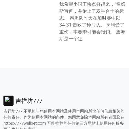
我希望小国王快点好起来，”詹姆
斯写道，并附上了双手合十的标
志。 泰坦队昨天在加时赛中以
34-31 击败了种马队。 亨利受了
重伤，本赛季可能会报销。 詹姆
斯是一个狂
吉祥坊777
吉祥坊777 不承担与您使用本网站及使用本网站所含任何信息相关的
任何责任。作为使用本网站的条件，您同意免除本网站所有者因您在
https://777wellbet.com
可能推荐的任何第三方网站上使用任何服务