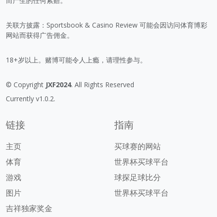
而产生的任何索赔。
关联方披露：Sportsbook & Casino Review 可能会因访问体育博彩
网站而获得广告佣金。
18+岁以上。赌博可能令人上瘾，请理性参与。
© Copyright
JXF2024
. All Rights Reserved
Currently v1.0.2.
链接
指南
主页
买球赛的网站
体育
世界杯买球平台
游戏
球探足球比分
图片
世界杯买球平台
吉祥独家奖金