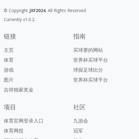
© Copyright
JXF2024
. All Rights Reserved
Currently v1.0.2.
链接
指南
主页
买球赛的网站
体育
世界杯买球平台
游戏
球探足球比分
图片
世界杯买球平台
吉祥独家奖金
项目
社区
体育官网登录入口
九游会
体育网投
冠军