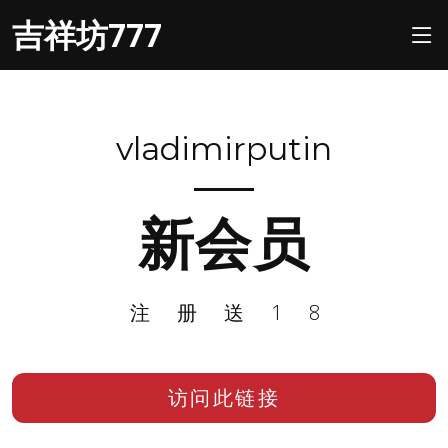
吉祥坊777
vladimirputin
新会员
注册送18
访问此链接