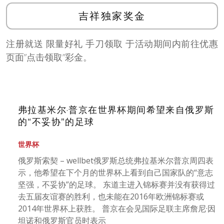
吉祥独家奖金
注册就送 限量好礼 手刀领取 于活动期间内前往优惠
页面”点击领取”彩金。
弗拉基米尔·普京在世界杯期间希望来自俄罗斯
的“不妥协”的足球
世界杯
俄罗斯索契 – wellbet俄罗斯总统弗拉基米尔普京周四表
示，他希望在下个月的世界杯上看到自己国家队的“意志
坚强，不妥协”的足球。 东道主进入锦标赛并没有获得过
去五届友谊赛的胜利，也未能在2016年欧洲锦标赛或
2014年世界杯上获胜。 普京在会见国际足联主席詹尼·因
坦诺和俄罗斯官员时表示