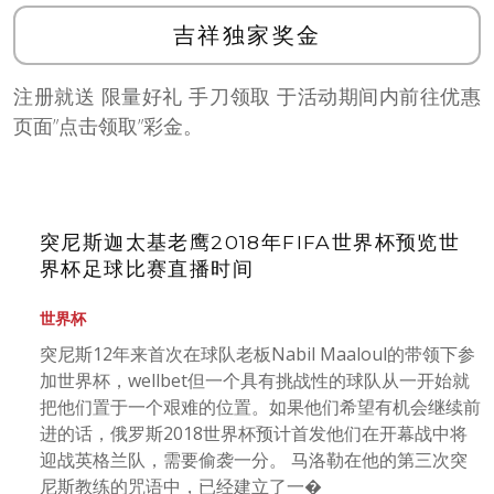
吉祥独家奖金
注册就送 限量好礼 手刀领取 于活动期间内前往优惠
页面”点击领取”彩金。
突尼斯迦太基老鹰2018年FIFA世界杯预览世
界杯足球比赛直播时间
世界杯
突尼斯12年来首次在球队老板Nabil Maaloul的带领下参
加世界杯，wellbet但一个具有挑战性的球队从一开始就
把他们置于一个艰难的位置。如果他们希望有机会继续前
进的话，俄罗斯2018世界杯预计首发他们在开幕战中将
迎战英格兰队，需要偷袭一分。 马洛勒在他的第三次突
尼斯教练的咒语中，已经建立了一�