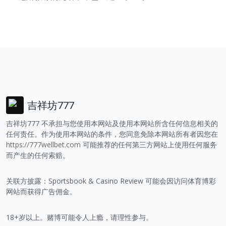
吉祥坊777
吉祥坊777 不承担与您使用本网站及使用本网站所含任何信息相关的
任何责任。作为使用本网站的条件，您同意免除本网站所有者因您在
https://777wellbet.com
可能推荐的任何第三方网站上使用任何服务
而产生的任何索赔。
关联方披露：Sportsbook & Casino Review 可能会因访问体育博彩
网站而获得广告佣金。
18+岁以上。赌博可能令人上瘾，请理性参与。