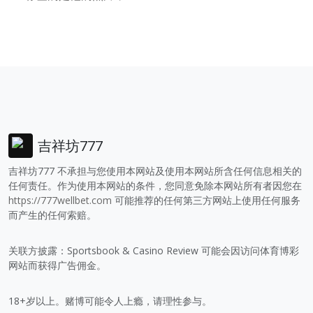
吉祥坊777
吉祥坊777 不承担与您使用本网站及使用本网站所含任何信息相关的
任何责任。作为使用本网站的条件，您同意免除本网站所有者因您在
https://777wellbet.com
可能推荐的任何第三方网站上使用任何服务
而产生的任何索赔。
关联方披露：Sportsbook & Casino Review 可能会因访问体育博彩
网站而获得广告佣金。
18+岁以上。赌博可能令人上瘾，请理性参与。