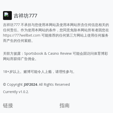
吉祥坊777
吉祥坊777 不承担与您使用本网站及使用本网站所含任何信息相关的
任何责任。作为使用本网站的条件，您同意免除本网站所有者因您在
https://777wellbet.com
可能推荐的任何第三方网站上使用任何服务
而产生的任何索赔。
关联方披露：Sportsbook & Casino Review 可能会因访问体育博彩
网站而获得广告佣金。
18+岁以上。赌博可能令人上瘾，请理性参与。
© Copyright
JXF2024
. All Rights Reserved
Currently v1.0.2.
链接
指南