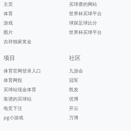
主页
买球赛的网站
体育
世界杯买球平台
游戏
球探足球比分
图片
世界杯买球平台
吉祥独家奖金
项目
社区
体育官网登录入口
九游会
体育网投
冠军
买球站现金体育
凯发
靠谱的买球站
优博
电竞下注
开云
pg小游戏
万博