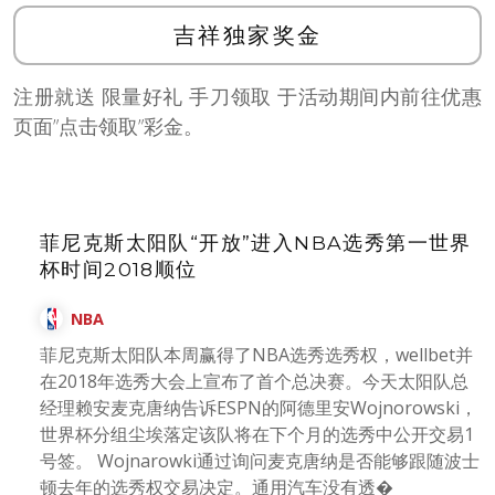
吉祥独家奖金
注册就送 限量好礼 手刀领取 于活动期间内前往优惠
页面”点击领取”彩金。
菲尼克斯太阳队“开放”进入NBA选秀第一世界
杯时间2018顺位
NBA
菲尼克斯太阳队本周赢得了NBA选秀选秀权，wellbet并
在2018年选秀大会上宣布了首个总决赛。今天太阳队总
经理赖安麦克唐纳告诉ESPN的阿德里安Wojnorowski，
世界杯分组尘埃落定该队将在下个月的选秀中公开交易1
号签。 Wojnarowki通过询问麦克唐纳是否能够跟随波士
顿去年的选秀权交易决定。通用汽车没有透�