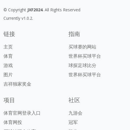
© Copyright
JXF2024
. All Rights Reserved
Currently v1.0.2.
链接
指南
主页
买球赛的网站
体育
世界杯买球平台
游戏
球探足球比分
图片
世界杯买球平台
吉祥独家奖金
项目
社区
体育官网登录入口
九游会
体育网投
冠军