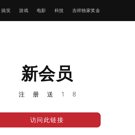
搞笑
游戏
电影
科技
吉祥独家奖金
新会员
注册送18
访问此链接