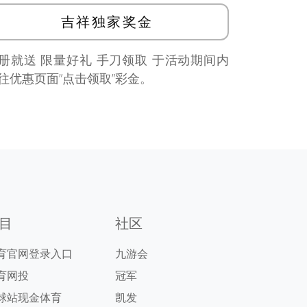
吉祥独家奖金
册就送 限量好礼 手刀领取 于活动期间内
往优惠页面”点击领取”彩金。
目
社区
育官网登录入口
九游会
育网投
冠军
球站现金体育
凯发