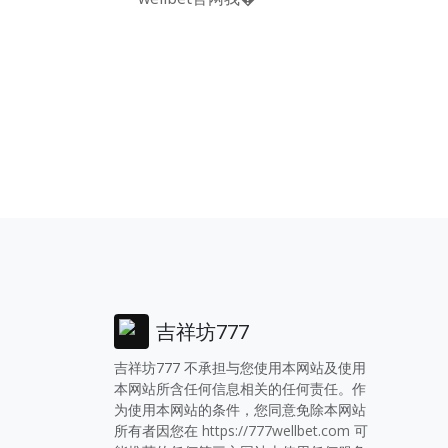
吉祥坊777
吉祥坊777 不承担与您使用本网站及使用
本网站所含任何信息相关的任何责任。作
为使用本网站的条件，您同意免除本网站
所有者因您在
https://777wellbet.com
可