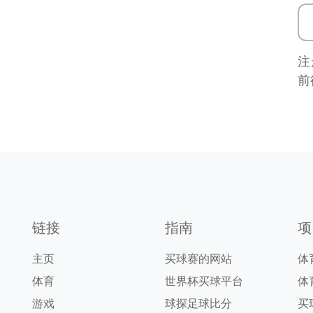
注
前
链接
指南
项
主页
买球赛的网站
体
体育
世界杯买球平台
体
游戏
球探足球比分
买