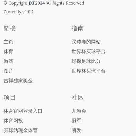
© Copyright
JXF2024
. All Rights Reserved
Currently v1.0.2.
链接
指南
主页
买球赛的网站
体育
世界杯买球平台
游戏
球探足球比分
图片
世界杯买球平台
吉祥独家奖金
项目
社区
体育官网登录入口
九游会
体育网投
冠军
买球站现金体育
凯发