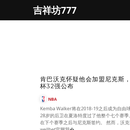
吉祥坊777
肯巴沃克怀疑他会加盟尼克斯，说
杯32强公布
NBA
Kemba Walker将在2018-19之后成
28岁的后卫在夏洛特度过了他整个七个赛
在下个赛季之后与尼克斯签约。 然而，沃克
wellbet官网我�