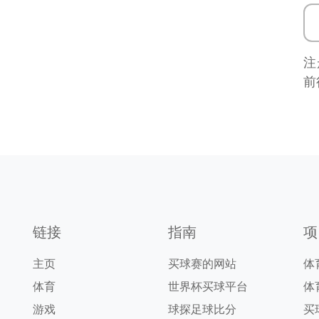
注
前
链接
指南
项
主页
买球赛的网站
体
体育
世界杯买球平台
体
游戏
球探足球比分
买