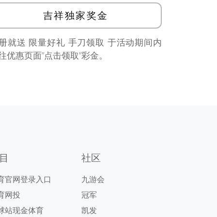
吉祥独家奖金
册就送 限量好礼 手刀领取 于活动期间内
往优惠页面”点击领取”彩金。
目
社区
育官网登录入口
九游会
育网投
冠军
球站现金体育
凯发