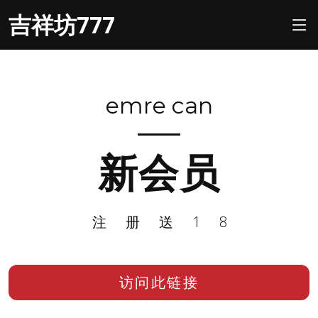
吉祥坊777
emre can
新会员
注册送18
访问此链接