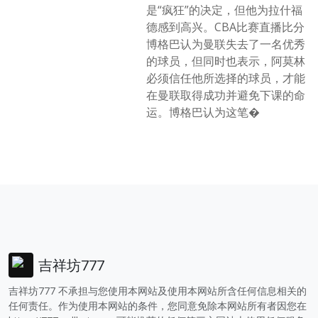
是“疯狂”的决定，但他为拉什福
德感到高兴。CBA比赛直播比分
博格巴认为曼联失去了一名优秀
的球员，但同时也表示，阿莫林
必须信任他所选择的球员，才能
在曼联取得成功并避免下课的命
运。博格巴认为这笔�
吉祥坊777
吉祥坊777 不承担与您使用本网站及使用本网站所含任何信息相关的
任何责任。作为使用本网站的条件，您同意免除本网站所有者因您在