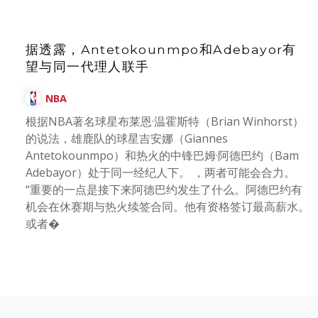
据透露，Antetokounmpo和Adebayor有
望与同一代理人联手
NBA
根据NBA著名球星布莱恩·温霍斯特（Brian Winhorst）
的说法，雄鹿队的球星吉安娜（Giannes
Antetokounmpo）和热火的中锋巴姆·阿德巴约（Bam
Adebayor）处于同一经纪人下。 ，两者可能会合力。
“重要的一点是接下来阿德巴约发生了什么。阿德巴约有
机会在休赛期与热火续签合同。他有资格签订最高薪水。
或者�