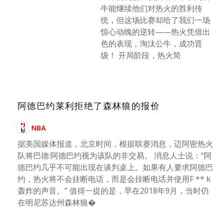
牛能继续他们对热火的胜利传
统，但这场比赛却给了我们一场
惊心动魄的逆转——热火凭借出
色的表现，淘汰公牛，成功晋
级！ 开局阶段，热火简
阿德巴约莱利拒绝了森林狼的报价
NBA
据美国媒体报道，北京时间，根据联赛消息，迈阿密热火
队将巴德·阿德巴约视为该队的非交易。 消息人士说：“阿
德巴约几乎不可能出现在谈判桌上。如果有人要求阿德巴
约，热火将不会挂断电话，而是会挂断电话并使用F ** k
轰炸的声音。” 值得一提的是，早在2018年9月，当时仍
在明尼苏达州森林狼�