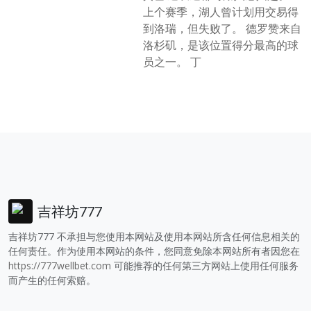
上个赛季，湖人曾计划用交易得
到洛瑞，但失败了。 德罗赞来自
洛杉矶，是该位置得分最高的球
员之一。 丁
吉祥坊777
吉祥坊777 不承担与您使用本网站及使用本网站所含任何信息相关的
任何责任。作为使用本网站的条件，您同意免除本网站所有者因您在
https://777wellbet.com
可能推荐的任何第三方网站上使用任何服务
而产生的任何索赔。