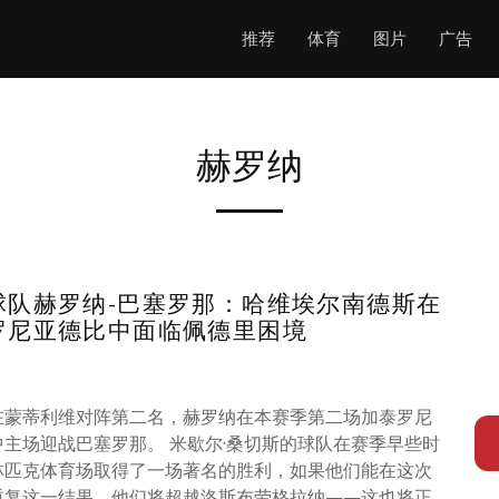
推荐
体育
图片
广告
赫罗纳
球队赫罗纳-巴塞罗那：哈维埃尔南德斯在
罗尼亚德比中面临佩德里困境
在蒙蒂利维对阵第二名，赫罗纳在本赛季第二场加泰罗尼
中主场迎战巴塞罗那。 米歇尔·桑切斯的球队在赛季早些时
林匹克体育场取得了一场著名的胜利，如果他们能在这次
重复这一结果，他们将超越洛斯布劳格拉纳——这也将正