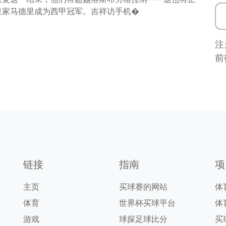
皇家马德里成为西甲冠军。吉祥访手机�
注
前
链接
指南
项
主页
买球赛的网站
体
体育
世界杯买球平台
体
游戏
球探足球比分
买