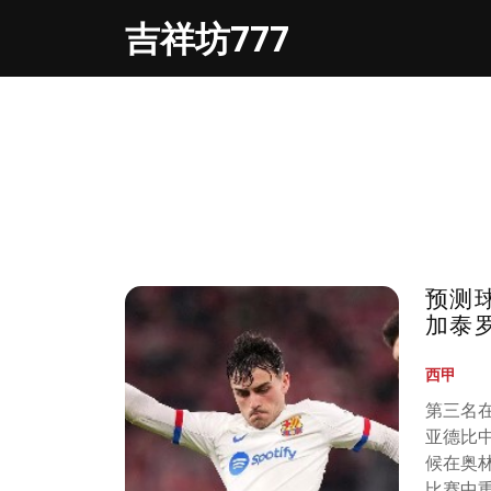
吉祥坊777
预测
加泰
西甲
第三名
亚德比
候在奥
比赛中