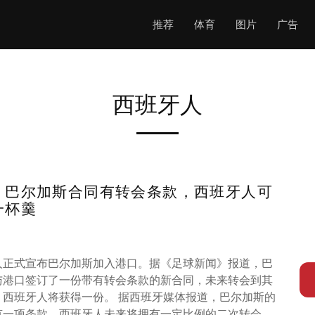
推荐
体育
图片
广告
西班牙人
：巴尔加斯合同有转会条款，西班牙人可
一杯羹
人正式宣布巴尔加斯加入港口。据《足球新闻》报道，巴
与港口签订了一份带有转会条款的新合同，未来转会到其
，西班牙人将获得一份。 据西班牙媒体报道，巴尔加斯的
有一项条款，西班牙人未来将拥有一定比例的二次转会。