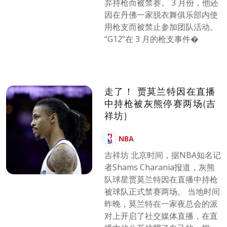
弃持枪而被禁赛。 3 月份，他还
因在丹佛一家脱衣舞俱乐部内使
用枪支而被禁止参加团队活动。
“G12”在 3 月的枪支事件�
走了！ 贾莫兰特因在直播
中持枪被灰熊停赛两场(吉
祥坊)
NBA
吉祥坊 北京时间，据NBA知名记
者Shams Charania报道，灰熊
队球星贾莫兰特因在直播中持枪
被球队正式禁赛两场。 当地时间
昨晚，莫兰特在一家夜总会的派
对上开启了社交媒体直播，在直