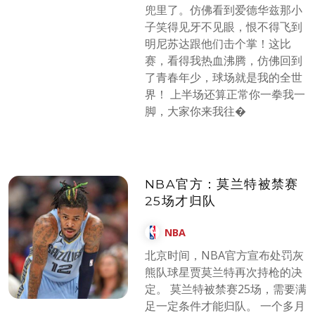
兜里了。仿佛看到爱德华兹那小
子笑得见牙不见眼，恨不得飞到
明尼苏达跟他们击个掌！这比
赛，看得我热血沸腾，仿佛回到
了青春年少，球场就是我的全世
界！ 上半场还算正常你一拳我一
脚，大家你来我往�
NBA官方：莫兰特被禁赛
25场才归队
NBA
北京时间，NBA官方宣布处罚灰
熊队球星贾莫兰特再次持枪的决
定。 莫兰特被禁赛25场，需要满
足一定条件才能归队。 一个多月