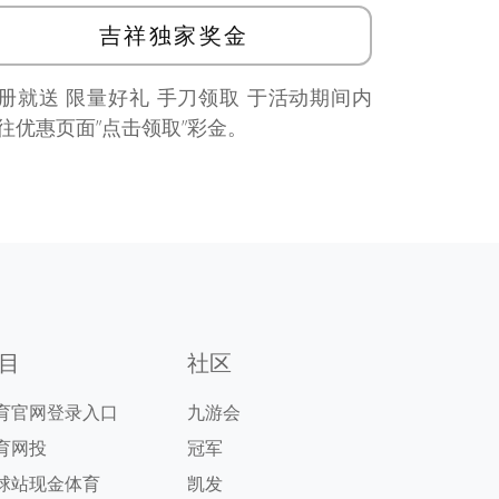
吉祥独家奖金
册就送 限量好礼 手刀领取 于活动期间内
往优惠页面”点击领取”彩金。
目
社区
育官网登录入口
九游会
育网投
冠军
球站现金体育
凯发