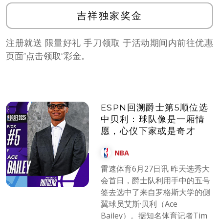
吉祥独家奖金
注册就送 限量好礼 手刀领取 于活动期间内前往优惠
页面”点击领取”彩金。
ESPN回溯爵士第5顺位选
中贝利：球队像是一厢情
愿，心仪下家或是奇才
NBA
雷速体育6月27日讯 昨天选秀大
会首日，爵士队利用手中的五号
签去选中了来自罗格斯大学的侧
翼球员艾斯·贝利（Ace
Bailey）。据知名体育记者Tim