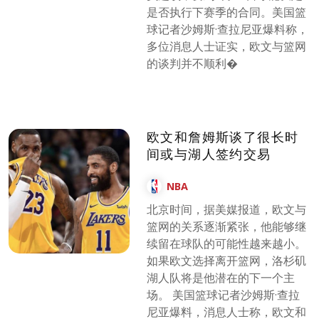
是否执行下赛季的合同。美国篮
球记者沙姆斯·查拉尼亚爆料称，
多位消息人士证实，欧文与篮网
的谈判并不顺利�
欧文和詹姆斯谈了很长时
间或与湖人签约交易
NBA
北京时间，据美媒报道，欧文与
篮网的关系逐渐紧张，他能够继
续留在球队的可能性越来越小。
如果欧文选择离开篮网，洛杉矶
湖人队将是他潜在的下一个主
场。 美国篮球记者沙姆斯·查拉
尼亚爆料，消息人士称，欧文和