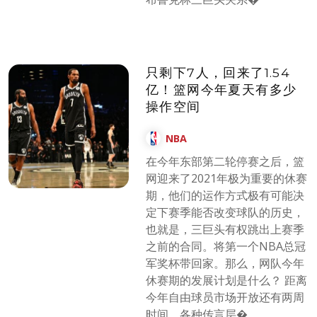
只剩下7人，回来了1.54
亿！篮网今年夏天有多少
操作空间
NBA
在今年东部第二轮停赛之后，篮
网迎来了2021年极为重要的休赛
期，他们的运作方式极有可能决
定下赛季能否改变球队的历史，
也就是，三巨头有权跳出上赛季
之前的合同。将第一个NBA总冠
军奖杯带回家。那么，网队今年
休赛期的发展计划是什么？ 距离
今年自由球员市场开放还有两周
时间，各种传言层�