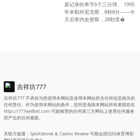
新记录的单节6个三分球。 1995
年米勒对尼克斯，8秒8分——今
天后辈内史密斯，28秒里�
吉祥坊777
吉祥坊777 不承担与您使用本网站及使用本网站所含任何信息相关的
任何责任。作为使用本网站的条件，您同意免除本网站所有者因您在
https://777wellbet.com
可能推荐的任何第三方网站上使用任何服务
而产生的任何索赔。
关联方披露：Sportsbook & Casino Review 可能会因访问体育博彩