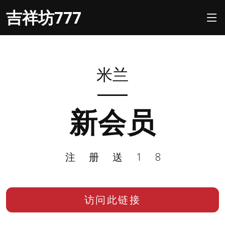
吉祥坊777
米兰
新会员
注册送18
访问此链接