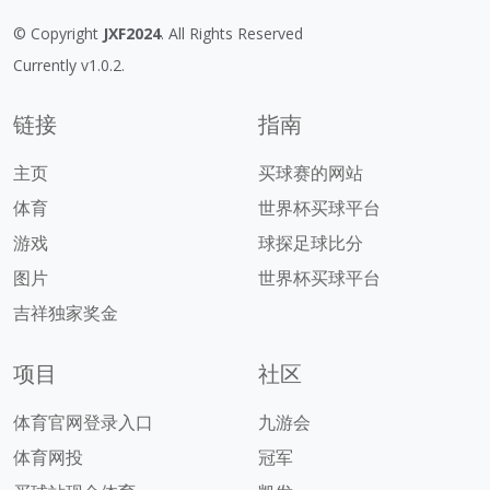
© Copyright
JXF2024
. All Rights Reserved
Currently v1.0.2.
链接
指南
主页
买球赛的网站
体育
世界杯买球平台
游戏
球探足球比分
图片
世界杯买球平台
吉祥独家奖金
项目
社区
体育官网登录入口
九游会
体育网投
冠军