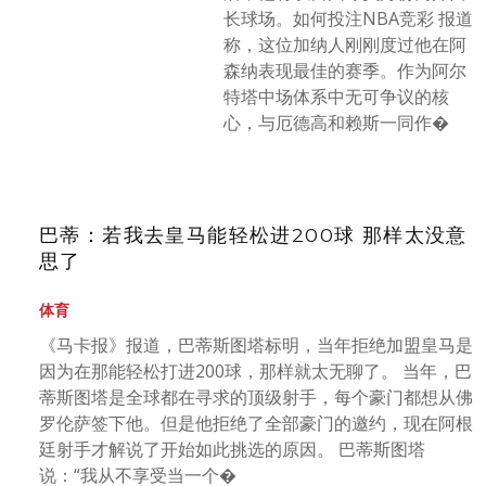
长球场。如何投注NBA竞彩 报道
称，这位加纳人刚刚度过他在阿
森纳表现最佳的赛季。作为阿尔
特塔中场体系中无可争议的核
心，与厄德高和赖斯一同作�
巴蒂：若我去皇马能轻松进200球 那样太没意
思了
体育
《马卡报》报道，巴蒂斯图塔标明，当年拒绝加盟皇马是
因为在那能轻松打进200球，那样就太无聊了。 当年，巴
蒂斯图塔是全球都在寻求的顶级射手，每个豪门都想从佛
罗伦萨签下他。但是他拒绝了全部豪门的邀约，现在阿根
廷射手才解说了开始如此挑选的原因。 巴蒂斯图塔
说：“我从不享受当一个�