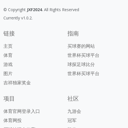
© Copyright
JXF2024
. All Rights Reserved
Currently v1.0.2.
链接
指南
主页
买球赛的网站
体育
世界杯买球平台
游戏
球探足球比分
图片
世界杯买球平台
吉祥独家奖金
项目
社区
体育官网登录入口
九游会
体育网投
冠军