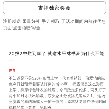
吉祥独家奖金
注册就送 限量好礼 手刀领取 于活动期间内前往优惠
页面”点击领取”彩金。
20投2中烂到家了!就这水平林书豪为什么不能
上
体育
不知道是不是520的形而上学，代表着销毁一份爱情的绿
色今日就预示着要被打倒的感jio啊。 揭露便是这么形而
上学，身穿绿色球衣的雄鹿，今日败走多伦多，两头打了
两个加时才决出输赢，东决总比分被猛龙追成2-1。 这场
竞赛真的看的杨或人一惊一惊的，原本猛龙能在惯例时间
稳稳的拿下竞赛，第四�