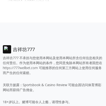
吉祥坊777
吉祥坊777 不承担与您使用本网站及使用本网站所含任何信息相关的
任何责任。作为使用本网站的条件，您同意免除本网站所有者因您在
https://777wellbet.com
可能推荐的任何第三方网站上使用任何服务
而产生的任何索赔。
关联方披露：Sportsbook & Casino Review 可能会因访问体育博彩
网站而获得广告佣金。
18+岁以上。赌博可能令人上瘾，请理性参与。