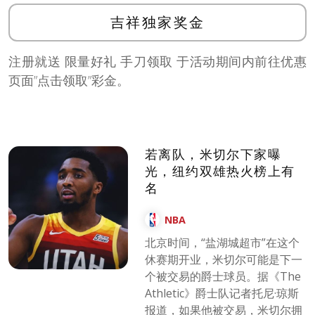
吉祥独家奖金
注册就送 限量好礼 手刀领取 于活动期间内前往优惠
页面”点击领取”彩金。
若离队，米切尔下家曝
光，纽约双雄热火榜上有
名
NBA
北京时间，“盐湖城超市”在这个
休赛期开业，米切尔可能是下一
个被交易的爵士球员。据《The
Athletic》爵士队记者托尼·琼斯
报道，如果他被交易，米切尔拥