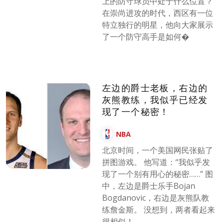
上的防守球员中处于什么位置？
在崇尚进攻的时代，西区有一位
特立独行的明星，他向大家展示
了一个防守高手是如何�
左边的爵士老板，右边的
灰熊教练，我似乎已经发
现了一个秘密！
NBA
北京时间，一个美国网民张贴了
拼图游戏。 他写道：“我似乎发
现了一个别有用心的秘密……” 图
中，左边是爵士乐手Bojan
Bogdanovic，右边是灰熊队教
练詹金斯。 没想到，两者看起来
很相似！