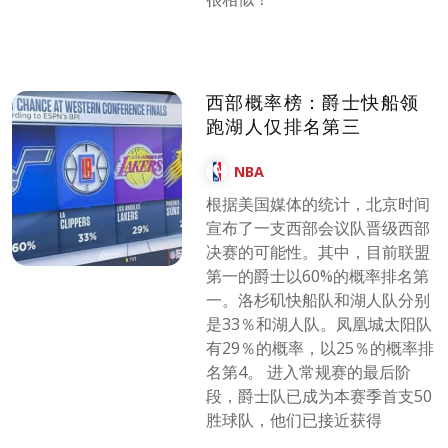
西部概率榜：爵士快船领
跑湖人仅排名第三
NBA
根据美国媒体的统计，北京时间
宣布了一支西部会议队晋级西部
决赛的可能性。其中，目前联盟
第一的爵士以60%的概率排名第
一。洛杉矶快船队和湖人队分别
是33％和湖人队。凤凰城太阳队
有29％的概率，以25％的概率排
名第4。 进入常规赛的最后阶
段，爵士队已成为本赛季首支50
胜球队，他们已接近获得