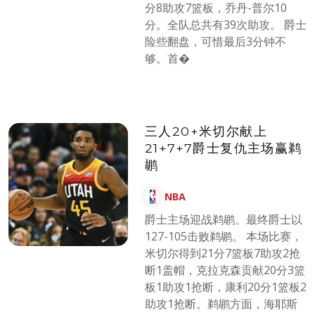
分8助攻7篮板，乔丹-普尔10
分。全队总共有39次助攻。 爵士
险些翻盘，可惜最后3分钟不
够。首�
三人20+米切尔献上
21+7+7爵士复仇主场赢鹈
鹕
NBA
爵士主场迎战鹈鹕。最终爵士以
127-105击败鹈鹕。 本场比赛，
米切尔得到21分7篮板7助攻2抢
断1盖帽，克拉克森贡献20分3篮
板1助攻1抢断，康利20分1篮板2
助攻1抢断。鹈鹕方面，海耶斯