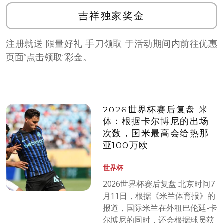
吉祥独家奖金
注册就送 限量好礼 手刀领取 于活动期间内前往优惠
页面”点击领取”彩金。
2026世界杯赛后复盘 米
体：根据卡尔博尼的出场
次数，国米最高会给热那
亚100万欧
世界杯
2026世界杯赛后复盘 北京时间7
月11日，根据《米兰体育报》的
报道，国际米兰在外租巴伦廷-卡
尔博尼的同时，还会根据球员获