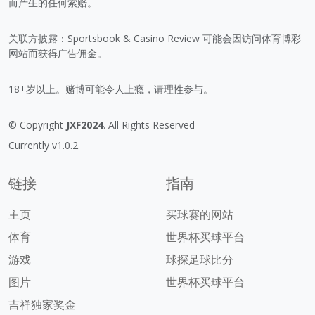
而产生的任何索赔。
关联方披露：Sportsbook & Casino Review 可能会因访问体育博彩
网站而获得广告佣金。
18+岁以上。赌博可能令人上瘾，请理性参与。
© Copyright
JXF2024
. All Rights Reserved
Currently v1.0.2.
链接
指南
主页
买球赛的网站
体育
世界杯买球平台
游戏
球探足球比分
图片
世界杯买球平台
吉祥独家奖金