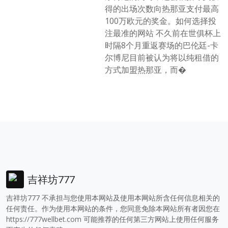
得的出场次数向热那亚支付最高
100万欧元的奖金。如何选择投
注最准的网站 不久前在世俱杯上
时隔8个月重返赛场的巴伦廷-卡
尔博尼目前被认为将以纯租借的
方式加盟热那亚，而�
吉祥坊777
吉祥坊777 不承担与您使用本网站及使用本网站所含任何信息相关的
任何责任。作为使用本网站的条件，您同意免除本网站所有者因您在
https://777wellbet.com
可能推荐的任何第三方网站上使用任何服务