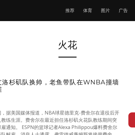
推荐
体育
图片
广告
火花
支洛杉矶队换帅，老鱼带队在WNBA撞墙
雇
间，据美国媒体报道，NBA球星德里克-费舍尔在退役后开
人教练生涯。费舍尔在最近担任洛杉矶火花队教练期间突
通知。 ESPN的篮球记者Alexa Philippou爆料费舍尔
花队解雇。消息人士透露，弗雷德威廉姆斯将接替费舍