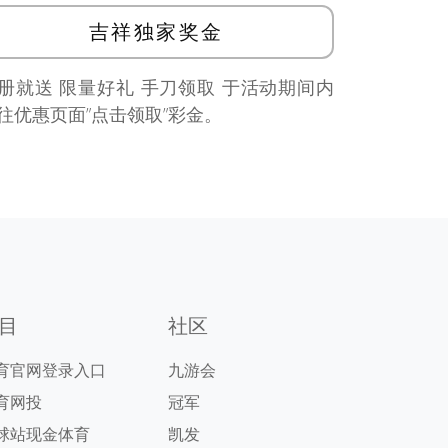
吉祥独家奖金
册就送 限量好礼 手刀领取 于活动期间内
往优惠页面”点击领取”彩金。
目
社区
育官网登录入口
九游会
育网投
冠军
球站现金体育
凯发