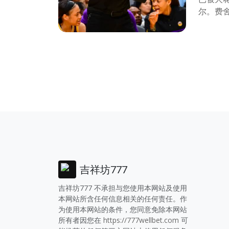
尔。费
吉祥坊777
吉祥坊777 不承担与您使用本网站及使用
本网站所含任何信息相关的任何责任。作
为使用本网站的条件，您同意免除本网站
所有者因您在
https://777wellbet.com
可