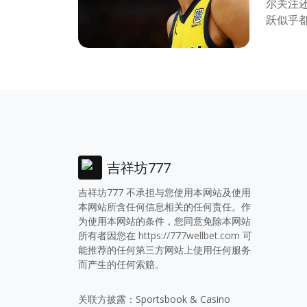
尔关注
跃似乎都
吉祥坊777
吉祥坊777 不承担与您使用本网站及使用
本网站所含任何信息相关的任何责任。作
为使用本网站的条件，您同意免除本网站
所有者因您在
https://777wellbet.com
可
能推荐的任何第三方网站上使用任何服务
而产生的任何索赔。
关联方披露：Sportsbook & Casino