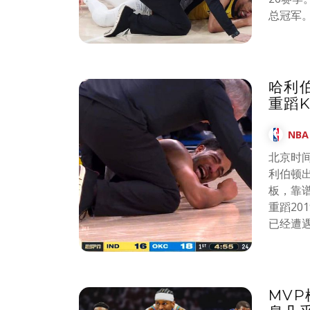
总冠军
哈利
重蹈
NBA
北京时间
利伯顿
板，靠
重蹈20
已经遭
MV