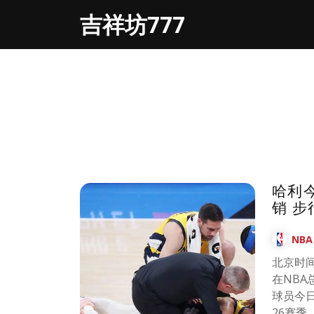
吉祥坊777
哈利
销 
NBA
北京时间
在NBA
球员今日
26赛季