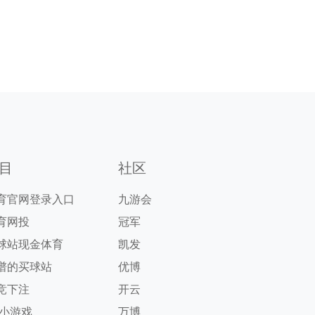
目
社区
育官网登录入口
九游会
育网投
冠军
球站现金体育
凯发
谱的买球站
优博
竞下注
开云
g小游戏
万博