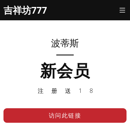
吉祥坊777
波蒂斯
新会员
注册送18
访问此链接