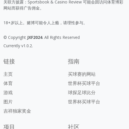
关联方披露：Sportsbook & Casino Review 可能会因访问体育博彩
网站而获得广告佣金。
18+岁以上。赌博可能令人上瘾，请理性参与。
© Copyright
JXF2024
. All Rights Reserved
Currently v1.0.2.
链接
指南
主页
买球赛的网站
体育
世界杯买球平台
游戏
球探足球比分
图片
世界杯买球平台
吉祥独家奖金
项目
社区