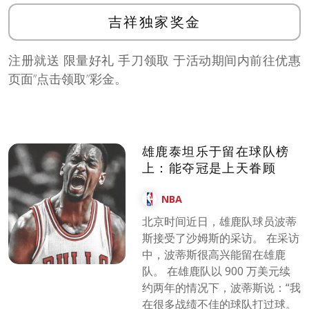
吉祥独家奖金
注册就送 限量好礼 手刀领取 于活动期间内前往优惠
页面”点击领取”彩金。
雄鹿泰坦乐于留在球队榜
上：能夺冠是上天眷顾
NBA
北京时间近日，雄鹿队球员波蒂
斯接受了沙姆斯的采访。 在采访
中，波蒂斯很高兴能留在雄鹿
队。 在雄鹿队以 900 万美元续
约两年的情况下，波蒂斯说：“我
在很多战绩不佳的球队打过球。