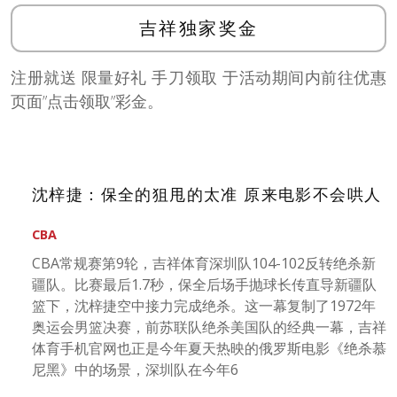
吉祥独家奖金
注册就送 限量好礼 手刀领取 于活动期间内前往优惠
页面”点击领取”彩金。
沈梓捷：保全的狙甩的太准 原来电影不会哄人
CBA
CBA常规赛第9轮，吉祥体育深圳队104-102反转绝杀新
疆队。比赛最后1.7秒，保全后场手抛球长传直导新疆队
篮下，沈梓捷空中接力完成绝杀。这一幕复制了1972年
奥运会男篮决赛，前苏联队绝杀美国队的经典一幕，吉祥
体育手机官网也正是今年夏天热映的俄罗斯电影《绝杀慕
尼黑》中的场景，深圳队在今年6