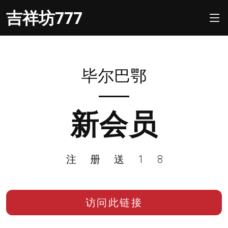
吉祥坊777
毕尔巴鄂
新会员
注册送18
访问此链接