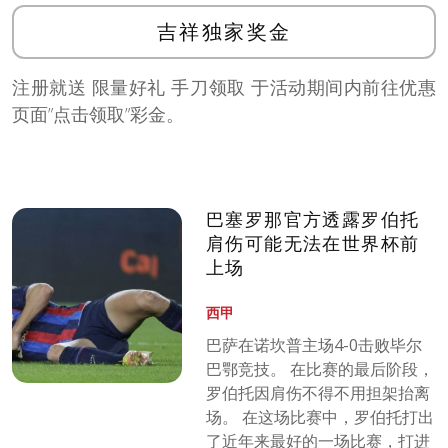
吉祥独家奖金
注册就送 限量好礼 手刀领取 于活动期间内前往优惠
页面”点击领取”彩金。
巴塞罗那官方透露罗伯托
肩伤可能无法在世界杯前
上场
西甲
巴萨在诺坎普主场4-0击败毕尔
巴鄂竞技。 在比赛的最后阶段，
罗伯托因肩伤不得不用担架抬离
场。 在这场比赛中，罗伯托打出
了近年来最好的一场比赛，打进