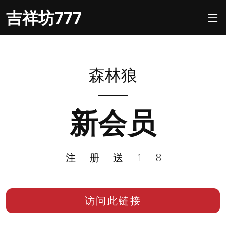
吉祥坊777
森林狼
新会员
注册送18
访问此链接