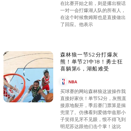
在比赛开始之前，则是撂出狠话
一对一会打爆湖人队的所有人，
在这个时候詹姆斯也是直接做出
了回应。他表示
森林狼一节52分打爆灰
熊！单节21中18！勇士狂
喜躺第6，湖船难受
NBA
买球赛的网站森林狼这波操作我
直接好家伙！单节52分，灰熊直
接原地裂开，季后赛门票算是揣
兜里了。仿佛看到爱德华兹那小
子笑得见牙不见眼，恨不得飞到
明尼苏达跟他们击个掌！这比