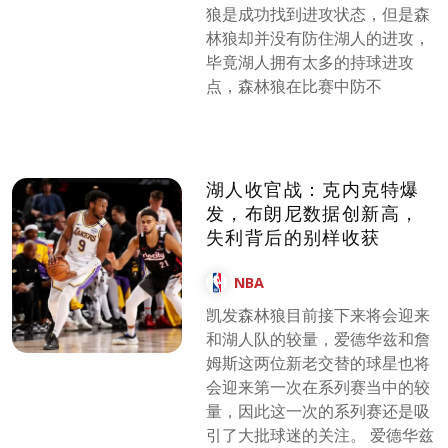
狼是成功找到进攻状态，但是森
林狼却并没有防住湖人的进攻，
毕竟湖人拥有太多的持球进攻
点，森林狼在比赛中防不
湖人收官战：克内克特爆
发，布朗尼数据创新高，
失利背后的别样收获
NBA
凯发森林狼目前接下来将会迎来
和湖人队的较量，爱德华兹和詹
姆斯这两位新老交替的球星也将
会迎来第一次在系列赛当中的较
量，因此这一次的系列赛还是吸
引了大批球迷的关注。 爱德华兹