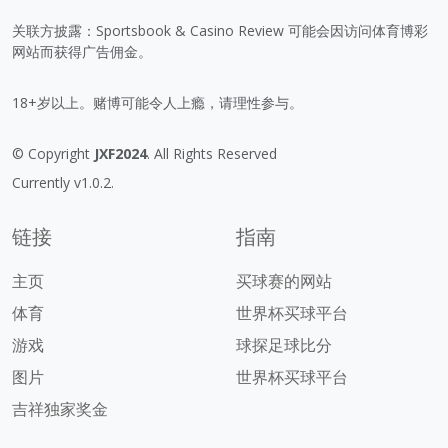
关联方披露：Sportsbook & Casino Review 可能会因访问体育博彩
网站而获得广告佣金。
18+岁以上。赌博可能令人上瘾，请理性参与。
© Copyright
JXF2024
. All Rights Reserved
Currently v1.0.2.
链接
指南
主页
买球赛的网站
体育
世界杯买球平台
游戏
球探足球比分
图片
世界杯买球平台
吉祥独家奖金