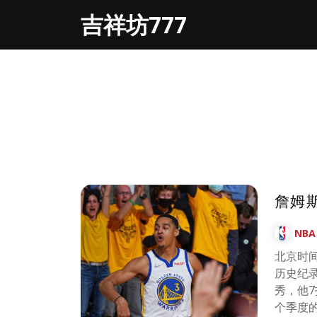
吉祥坊777
詹姆
NBA
北京时
历史纪
秀，他7
个季度