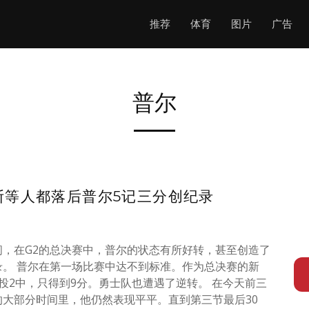
推荐
体育
图片
广告
普尔
斯等人都落后普尔5记三分创纪录
间，在G2的总决赛中，普尔的状态有所好转，甚至创造了
录。 普尔在第一场比赛中达不到标准。作为总决赛的新
投2中，只得到9分。勇士队也遭遇了逆转。 在今天前三
的大部分时间里，他仍然表现平平。直到第三节最后30