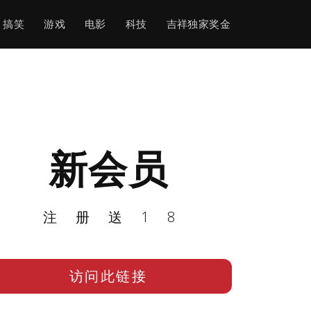
搞笑
游戏
电影
科技
吉祥独家奖金
新会员
注册送18
访问此链接