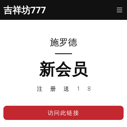
吉祥坊777
施罗德
新会员
注册送18
访问此链接