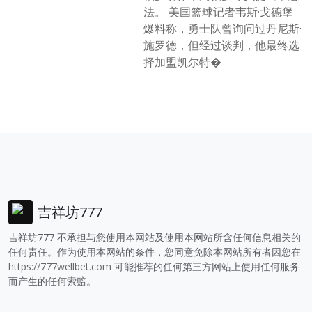
法。 美国篮球记者韦斯·戈德堡
爆料称，勇士队曾询问过丹尼斯·
施罗德，但经过谈判，他最终选
择加盟凯尔特�
吉祥坊777
吉祥坊777 不承担与您使用本网站及使用本网站所含任何信息相关的
任何责任。作为使用本网站的条件，您同意免除本网站所有者因您在
https://777wellbet.com
可能推荐的任何第三方网站上使用任何服务
而产生的任何索赔。