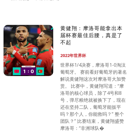
黄健翔：摩洛哥能拿出本
届杯赛最佳后腰，真是了
不起
2022年世界杯
世界杯1/4决赛，摩洛哥1-0淘汰
葡萄牙。 赛前看好葡萄牙的著名
解说黄健翔这次对摩洛哥大加赞
赏。 比赛中，黄健翔写道：“摩
洛哥的核心球员，除了4号和8
号，弹尽粮绝就被换下了，现在
还在坚持二队，葡萄牙能扳平
吗？那个人，你能救吗？” 整个
团队？” 比赛结束，黄健翔盛赞
摩洛哥：“非洲球队�