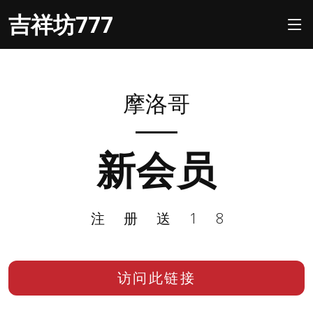
吉祥坊777
摩洛哥
新会员
注册送18
访问此链接