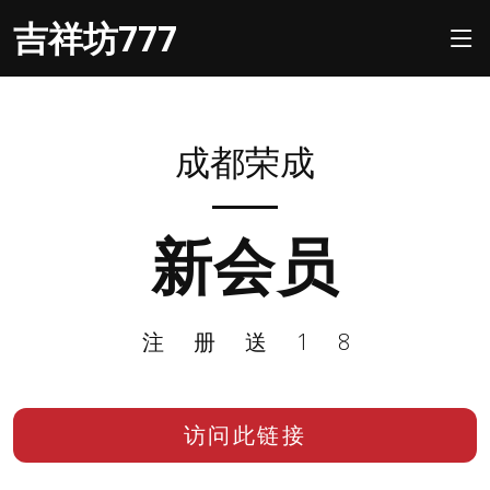
吉祥坊777
成都荣成
新会员
注册送18
访问此链接