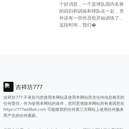
个好消息，一个是球队国内名将
的回归和训练和球队在一起，另
外还有一些伤员也开始训练了，
这段时间，我们�
吉祥坊777
吉祥坊777 不承担与您使用本网站及使用本网站所含任何信息相关的
任何责任。作为使用本网站的条件，您同意免除本网站所有者因您在
https://777wellbet.com
可能推荐的任何第三方网站上使用任何服务
而产生的任何索赔。