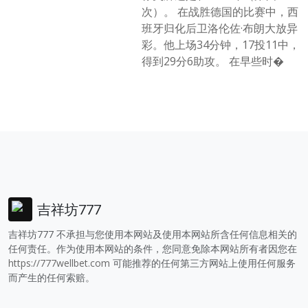
次）。 在战胜德国的比赛中，西
班牙归化后卫洛伦佐·布朗大放异
彩。他上场34分钟，17投11中，
得到29分6助攻。 在早些时�
吉祥坊777
吉祥坊777 不承担与您使用本网站及使用本网站所含任何信息相关的
任何责任。作为使用本网站的条件，您同意免除本网站所有者因您在
https://777wellbet.com
可能推荐的任何第三方网站上使用任何服务
而产生的任何索赔。