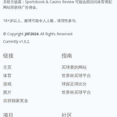
关联方披露：Sportsbook & Casino Review 可能会因访问体育博彩
网站而获得广告佣金。
18+岁以上。赌博可能令人上瘾，请理性参与。
© Copyright
JXF2024
. All Rights Reserved
Currently v1.0.2.
链接
指南
主页
买球赛的网站
体育
世界杯买球平台
游戏
球探足球比分
图片
世界杯买球平台
吉祥独家奖金
项目
社区