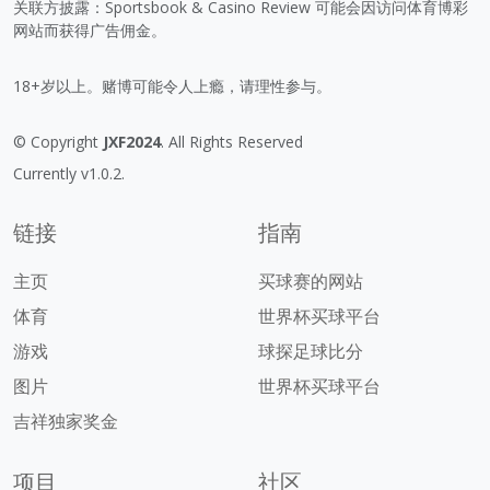
关联方披露：Sportsbook & Casino Review 可能会因访问体育博彩
网站而获得广告佣金。
18+岁以上。赌博可能令人上瘾，请理性参与。
© Copyright
JXF2024
. All Rights Reserved
Currently v1.0.2.
链接
指南
主页
买球赛的网站
体育
世界杯买球平台
游戏
球探足球比分
图片
世界杯买球平台
吉祥独家奖金
项目
社区