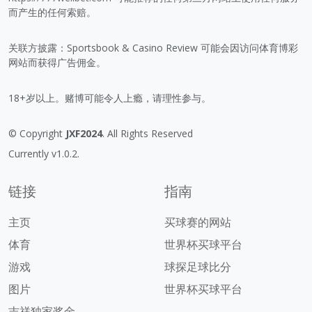
而产生的任何索赔。
关联方披露：Sportsbook & Casino Review 可能会因访问体育博彩
网站而获得广告佣金。
18+岁以上。赌博可能令人上瘾，请理性参与。
© Copyright
JXF2024
. All Rights Reserved
Currently v1.0.2.
链接
指南
主页
买球赛的网站
体育
世界杯买球平台
游戏
球探足球比分
图片
世界杯买球平台
吉祥独家奖金